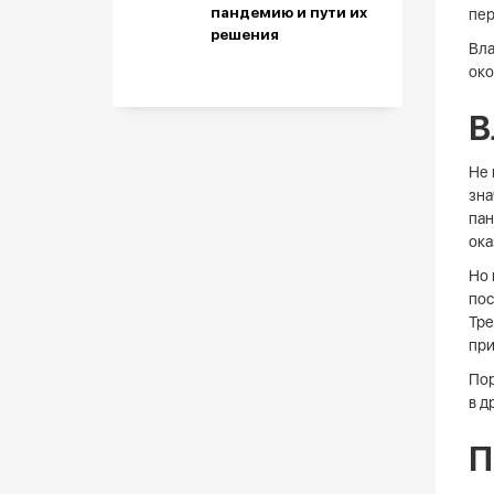
пандемию и пути их
пер
решения
Вла
око
В
Не 
зна
пан
ока
Но 
пос
Тре
при
Пор
в д
П