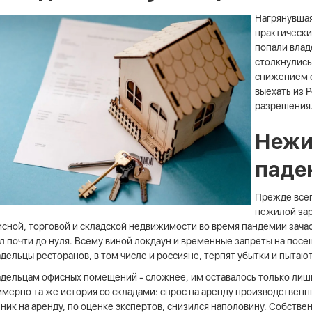
Нагрянувшая
практически
попали влад
столкнулись
снижением 
выехать из Р
разрешения
Нежи
паде
Прежде всег
нежилой зар
сной, торговой и складской недвижимости во время пандемии зачас
л почти до нуля. Всему виной локдаун и временные запреты на посе
дельцы ресторанов, в том числе и россияне, терпят убытки и пытаю
дельцам офисных помещений - сложнее, им оставалось только лишь
мерно та же история со складами: спрос на аренду производственн
ник на аренду, по оценке экспертов, снизился наполовину. Собстве