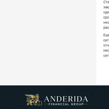
Ста
зак
одн
сро
нео
раз
Еще
сит
отн
нес
сит