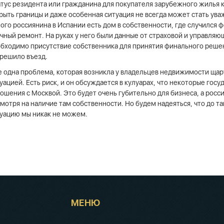
тус резидента или гражданина для покупателя зарубежного жилья к
рыть границы и даже особенная ситуация не всегда может стать ува
ого россиянина в Испании есть дом в собственности, где случился 
чный ремонт. На руках у него были данные от страховой и управляющ
бходимо присутствие собственника для принятия финального решен
решило въезд.
 одна проблема, которая возникла у владельцев недвижимости щар
уацией. Есть риск, и он обсуждается в кулуарах, что некоторые гос
ошения с Москвой. Это будет очень губительно для бизнеса, а росс
мотря на наличие там собственности. Но будем надеяться, что до так
уацию мы никак не можем.
МЕНЮ