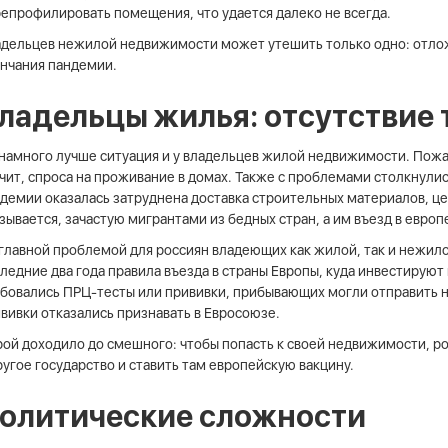
епрофилировать помещения, что удается далеко не всегда.
дельцев нежилой недвижимости может утешить только одно: отлож
нчания пандемии.
ладельцы жилья: отсутствие 
намного лучше ситуация и у владельцев жилой недвижимости. Пожалу
чит, спроса на проживание в домах. Также с проблемами столкнули
демии оказалась затруднена доставка строительных материалов, цен
зывается, зачастую мигрантами из бедных стран, а им въезд в евро
главной проблемой для россиян владеющих как жилой, так и нежило
ледние два года правила въезда в страны Европы, куда инвестируют
бовались ПРЦ-тесты или прививки, прибывающих могли отправить н
вивки отказались признавать в Евросоюзе.
ой доходило до смешного: чтобы попасть к своей недвижимости, 
ругое государство и ставить там европейскую вакцину.
олитические сложности