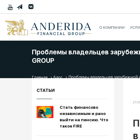
О КОМПАНИИ
УСЛУ
Проблемы владельцев зарубежно
GROUP
Проблемы владельцев зарубежной 
Главная
Блог
СТАТЬИ
27.0
Стать финансово
независимым и рано
выйти на пенсию. Что
П
такое FIRE
в