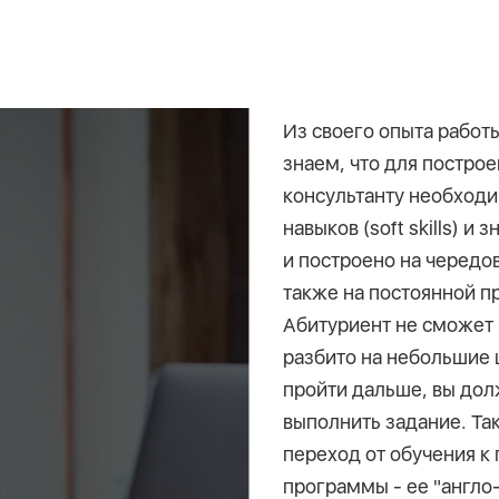
Из своего опыта работ
знаем, что для постро
консультанту необход
навыков (soft skills) и 
и построено на чередо
также на постоянной п
Абитуриент не сможет 
разбито на небольшие ц
пройти дальше, вы до
выполнить задание. Та
переход от обучения к
программы - ее "англо