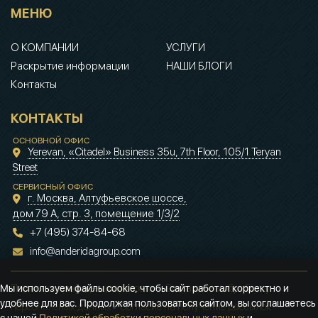
МЕНЮ
О КОМПАНИИ
УСЛУГИ
Раскрытие информации
НАШИ БЛОГИ
Контакты
КОНТАКТЫ
ОСНОВНОЙ ОФИС
Yerevan, «Citadel» Business 35u, 7th Floor, 105/1 Teryan
Street
СЕРВИСНЫЙ ОФИС
г. Москва, Алтуфьевское шоссе,
дом 79 А, стр. 3, помещение 1/3/2
+7 (495) 374-84-68
info@anderidagroup.com
Политика конфиденциальности
•
Согласие на обработку
Мы используем файлы cookie, чтобы сайт работал корректно и
удобнее для вас. Продолжая пользоваться сайтом, вы соглашаетесь
персональных данных
•
Согласие на получение рассылок